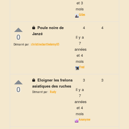
et 3
mois
Gilles
Poule noire de
4
4
Janzé
0
il y a
7
Démarré par :
christine.barthelemy83
années
et 4
mois
Fred
Eloigner les frelons
3
3
asiatiques des ruches
0
il y a
Démarré par :
Rudy
7
années
et 4
mois
Anonyme