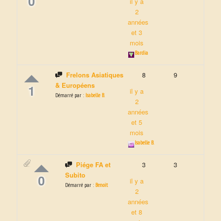
0
il y a
2
années
et 3
mois
Bardia
Frelons Asiatiques
8
9
& Européens
1
il y a
Démarré par :
Isabelle B.
2
années
et 5
mois
Isabelle B.
Piége FA et
3
3
Subito
0
il y a
Démarré par :
Benoit
2
années
et 8