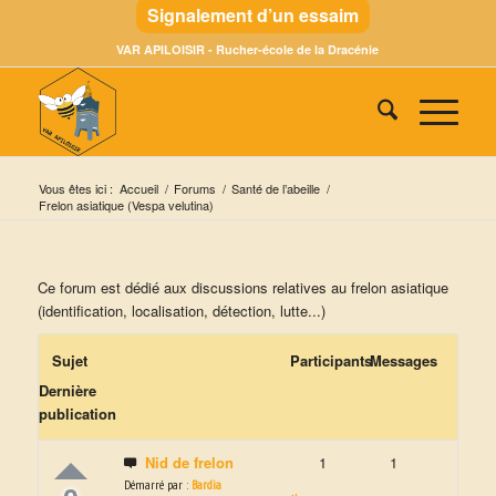
Signalement d’un essaim
VAR APILOISIR - Rucher-école de la Dracénie
Vous êtes ici :
Accueil
/
Forums
/
Santé de l’abeille
/
Frelon asiatique (Vespa velutina)
Ce forum est dédié aux discussions relatives au frelon asiatique
(identification, localisation, détection, lutte...)
Sujet
Participants
Messages
Dernière
publication
Nid de frelon
1
1
Démarré par :
Bardia