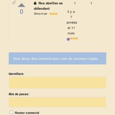
Nos abeilles se
1
1
défendent
0
il y a
Démarré par :
Jacques
7
années
et 11
mois
Jacques
Vous devez être connecté pour créer de nouveaux sujets.
Identifiant:
Mot de passe:
Rester connecté