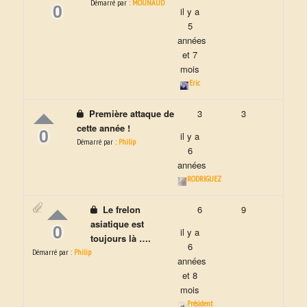
Démarré par :
MOUNAUD
0
il y a
5
années
et 7
mois
Eric
Première attaque de
3
3
cette année !
0
il y a
Démarré par :
Philip
6
années
RODRIGUEZ
Le frelon
6
9
asiatique est
0
il y a
toujours là ….
6
Démarré par :
Philip
années
et 8
mois
Président