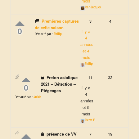
mois
Jean-Jacques
Premières captures
3
4
de cette saison
0
il y a
Démarré par :
Philip
4
années
et 4
mois
Philip
Frelon asiatique
11
33
2021 – Détection –
0
il y a
Piégeages
4
Démarré par :
Jackie
années
et 5
mois
Pierre F
présence de VV
7
19