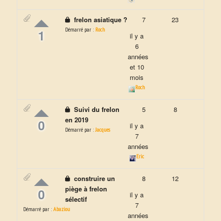
frelon asiatique ?
7
23
Démarré par :
Roch
1
il y a
6
années
et 10
mois
Roch
Suivi du frelon
5
8
en 2019
0
il y a
Démarré par :
Jacques
7
années
Eric
construire un
8
12
piège à frelon
0
il y a
sélectif
7
Démarré par :
Abaziou
années