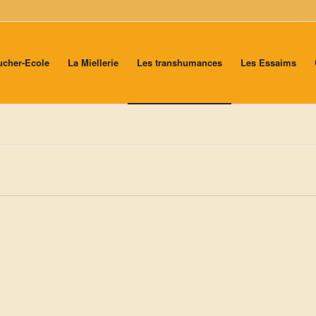
ucher-Ecole
La Miellerie
Les transhumances
Les Essaims