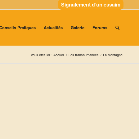
Signalement d’un essaim
Conseils Pratiques
Actualités
Galerie
Forums
Vous êtes ici :
Accueil
/
Les transhumances
/
La Montagne