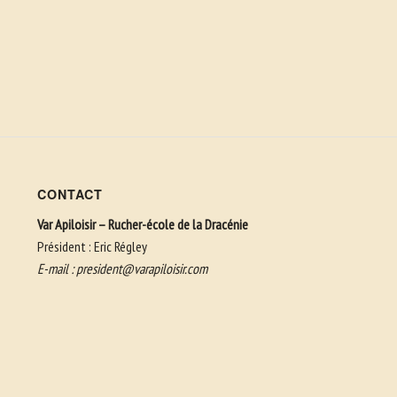
CONTACT
Var Apiloisir – Rucher-école de la Dracénie
Président : Eric Régley
E-mail :
president@varapiloisir.com