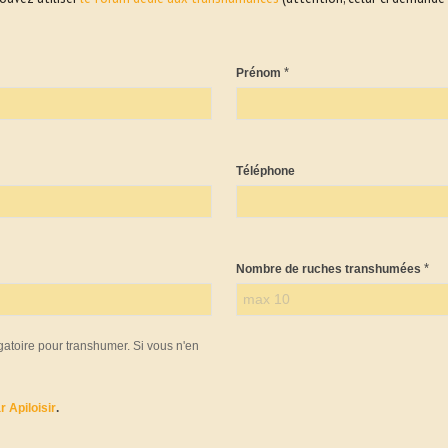
*
Prénom
Téléphone
*
Nombre de ruches transhumées
atoire pour transhumer. Si vous n'en
 Apiloisir
.