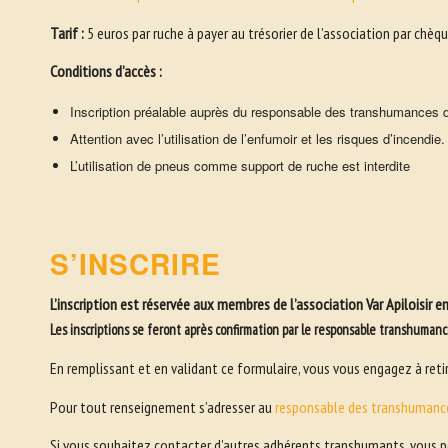
Tarif :
5 euros par ruche à payer au trésorier de l’association par chèqu
Conditions d’accès :
Inscription préalable auprès du responsable des transhumances 
Attention avec l’utilisation de l’enfumoir et les risques d’incendi
L’utilisation de pneus comme support de ruche est interdite
S’INSCRIRE
L’inscription est réservée aux membres de l’association Var Apiloisir e
Les inscriptions se feront après confirmation par le responsable transhumances,
En remplissant et en validant ce formulaire, vous vous engagez à retire
Pour tout renseignement s’adresser au
responsable des transhumanc
Si vous souhaitez contacter d’autres adhérents transhumants, vous p