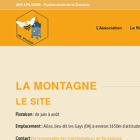
VAR APILOISIR - Rucher-école de la Dracénie
L’Association
Le R
LA MONTAGNE
LE SITE
Floraison :
de juin à août
Emplacement :
Allos, lieu-dit les Gays (04) à environ 1650m d’altitude
Contact :
le responsable des transhumances de Var Apiloisir