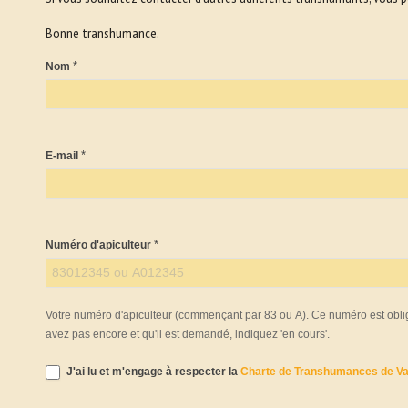
Bonne transhumance.
*
Nom
*
E-mail
*
Numéro d'apiculteur
Votre numéro d'apiculteur (commençant par 83 ou A). Ce numéro est oblig
avez pas encore et qu'il est demandé, indiquez 'en cours'.
J'ai lu et m'engage à respecter la
Charte de Transhumances de Var