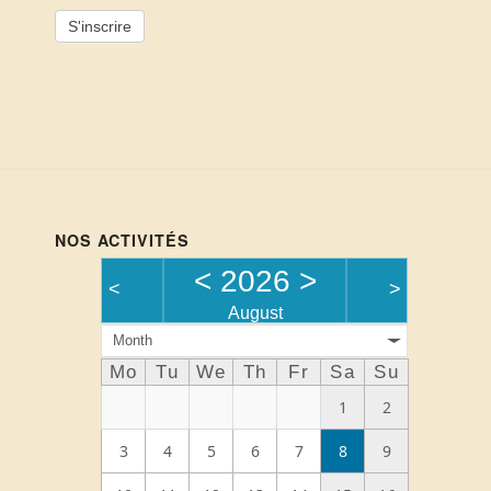
Alternative:
NOS ACTIVITÉS
<
2026
>
<
>
August
Month
Mo
Tu
We
Th
Fr
Sa
Su
1
2
3
4
5
6
7
8
9