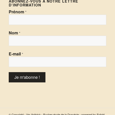
ABONNEZ-VOUS À NOTRE LETTRE
D’INFORMATION
Prénom
*
Nom
*
E-mail
*
© Copyright - Var Apiloisir - Rucher-école de la Dracénie -
powered by Enfold