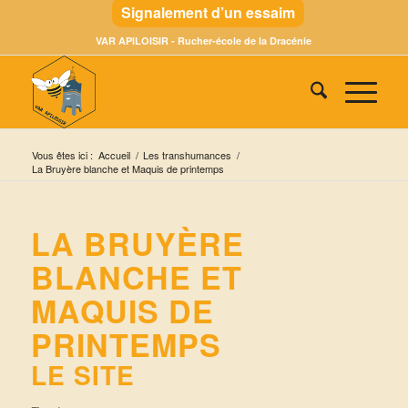
Signalement d’un essaim
VAR APILOISIR - Rucher-école de la Dracénie
Vous êtes ici :
Accueil
/
Les transhumances
/
La Bruyère blanche et Maquis de printemps
LA BRUYÈRE
BLANCHE ET
MAQUIS DE
PRINTEMPS
LE SITE