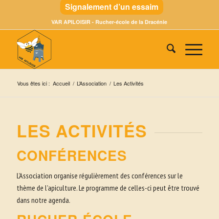
Signalement d’un essaim
VAR APILOISIR - Rucher-école de la Dracénie
Vous êtes ici :
Accueil
/
L’Association
/
Les Activités
LES ACTIVITÉS
CONFÉRENCES
L’Association organise régulièrement des conférences sur le
thème de l’apiculture. Le programme de celles-ci peut être trouvé
dans notre agenda.