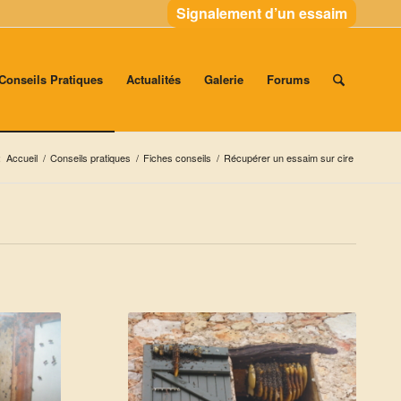
Signalement d’un essaim
Conseils Pratiques
Actualités
Galerie
Forums
:
Accueil
/
Conseils pratiques
/
Fiches conseils
/
Récupérer un essaim sur cire