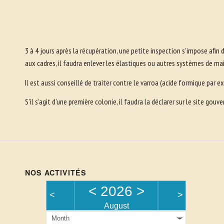
3 à 4 jours après la récupération, une petite inspection s’impose afin d
aux cadres, il faudra enlever les élastiques ou autres systèmes de main
Il est aussi conseillé de traiter contre le varroa (acide formique par 
S’il s’agit d’une première colonie, il faudra la déclarer sur le site go
NOS ACTIVITÉS
<
2026
>
<
>
August
Month