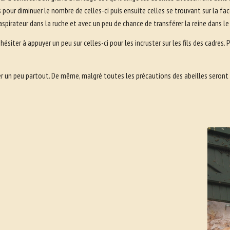
 pour diminuer le nombre de celles-ci puis ensuite celles se trouvant sur la face
 l’aspirateur dans la ruche et avec un peu de chance de transférer la reine dan
ésiter à appuyer un peu sur celles-ci pour les incruster sur les fils des cadres. Par
ler un peu partout. De même, malgré toutes les précautions des abeilles seron