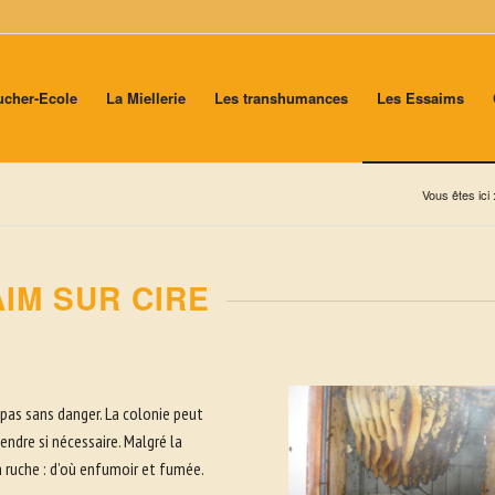
ucher-Ecole
La Miellerie
Les transhumances
Les Essaims
Vous êtes ici 
IM SUR CIRE
pas sans danger. La colonie peut
ndre si nécessaire. Malgré la
en ruche : d’où enfumoir et fumée.