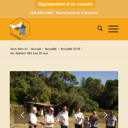
Signalement d’un essaim
VAR APILOISIR - Rucher-école de la Dracénie
Vous êtes ici :
Accueil
/
Actualité
/
Actualité 2018
/
Var Apiloisir fête ses 20 ans