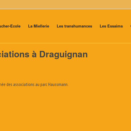
ucher-Ecole
La Miellerie
Les transhumances
Les Essaims
iations à Draguignan
ournée des associations au parc Haussmann.