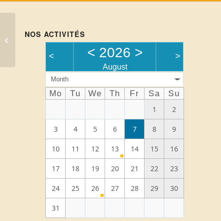
NOS ACTIVITÉS
Pique-nique Var Apiloisir
<
2026
>
<
>
August
Month
Mo
Tu
We
Th
Fr
Sa
Su
1
2
3
4
5
6
7
8
9
10
11
12
13
14
15
16
17
18
19
20
21
22
23
24
25
26
27
28
29
30
31