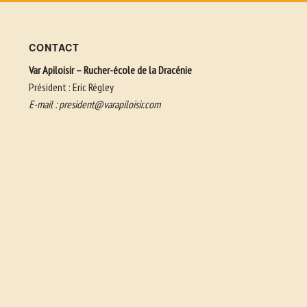
CONTACT
Var Apiloisir – Rucher-école de la Dracénie
Président : Eric Régley
E-mail :
president@varapiloisir.com