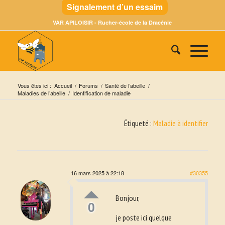
Signalement d’un essaim
VAR APILOISIR - Rucher-école de la Dracénie
Vous êtes ici :
Accueil
/
Forums
/
Santé de l’abeille
/
Maladies de l’abeille
/
Identification de maladie
Étiqueté :
Maladie à identifier
16 mars 2025 à 22:18
#30355
Bonjour,
0
je poste ici quelque