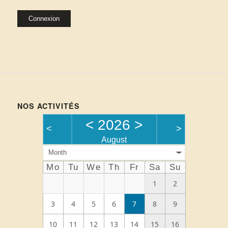
Alternative:
Connexion
NOS ACTIVITÉS
<
2026
>
<
>
August
Month
Mo
Tu
We
Th
Fr
Sa
Su
1
2
3
4
5
6
7
8
9
10
11
12
13
14
15
16