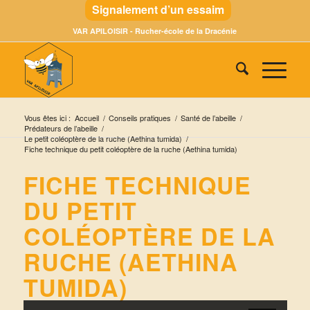
Signalement d’un essaim
VAR APILOISIR - Rucher-école de la Dracénie
Vous êtes ici :
Accueil
/
Conseils pratiques
/
Santé de l’abeille
/
Prédateurs de l’abeille
/
Le petit coléoptère de la ruche (Aethina tumida)
/
Fiche technique du petit coléoptère de la ruche (Aethina tumida)
FICHE TECHNIQUE
DU PETIT
COLÉOPTÈRE DE LA
RUCHE (AETHINA
TUMIDA)