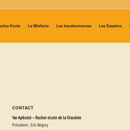
ucher-Ecole
La Miellerie
Les transhumances
Les Essaims
CONTACT
Var Apiloisir – Rucher-école de la Dracénie
Président : Eric Régley