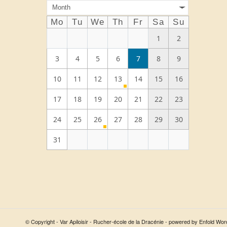
Month
Mo
Tu
We
Th
Fr
Sa
Su
1
2
3
4
5
6
7
8
9
10
11
12
13
14
15
16
17
18
19
20
21
22
23
24
25
26
27
28
29
30
31
© Copyright - Var Apiloisir - Rucher-école de la Dracénie -
powered by Enfold Wo