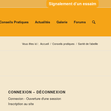
Signalement d’un essaim
Conseils Pratiques
Actualités
Galerie
Forums
Vous êtes ici :
Accueil
/
Conseils pratiques
/
Santé de l’abeille
CONNEXION – DÉCONNEXION
Connexion - Ouverture d'une session
Inscription au site