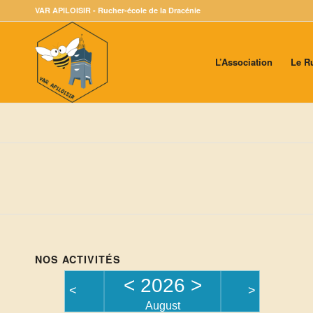
VAR APILOISIR - Rucher-école de la Dracénie
L’Association
Le R
NOS ACTIVITÉS
<
2026
>
<
>
August