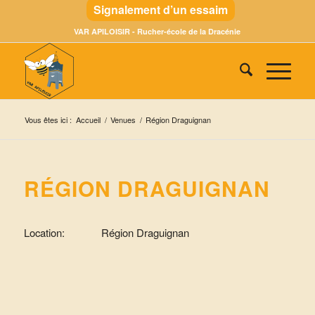
Signalement d’un essaim
VAR APILOISIR - Rucher-école de la Dracénie
Vous êtes ici :
Accueil
/
Venues
/
Région Draguignan
RÉGION DRAGUIGNAN
Location:
Région Draguignan