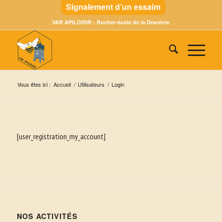
Signalement d’un essaim
VAR APILOISIR - Rucher-école de la Dracénie
Vous êtes ici :
Accueil
/
Utilisateurs
/
Login
[user_registration_my_account]
NOS ACTIVITÉS