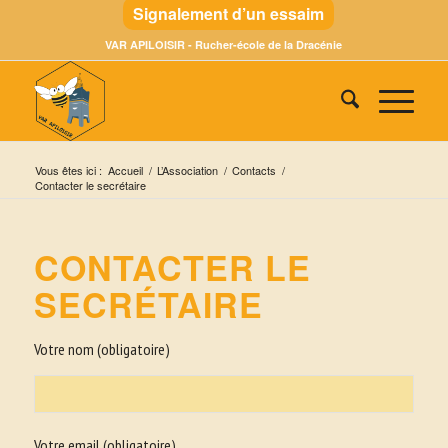
Signalement d’un essaim
VAR APILOISIR - Rucher-école de la Dracénie
Vous êtes ici :
Accueil
/
L’Association
/
Contacts
/
Contacter le secrétaire
CONTACTER LE
SECRÉTAIRE
Votre nom (obligatoire)
Votre email (obligatoire)