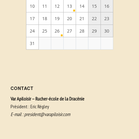
10
11
12
13
14
15
16
17
18
19
20
21
22
23
24
25
26
27
28
29
30
31
CONTACT
Var Apiloisir – Rucher-école de la Dracénie
Président : Eric Régley
E-mail :
president@varapiloisir.com