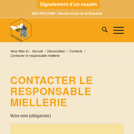
Signalement d’un essaim
VAR APILOISIR - Rucher-école de la Dracénie
Vous êtes ici :
Accueil
/
L’Association
/
Contacts
/
Contacter le responsable miellerie
CONTACTER LE
RESPONSABLE
MIELLERIE
Votre nom (obligatoire)