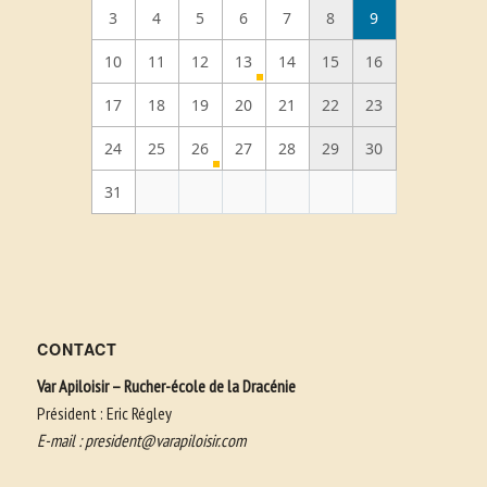
3
4
5
6
7
8
9
10
11
12
13
14
15
16
17
18
19
20
21
22
23
24
25
26
27
28
29
30
31
CONTACT
Var Apiloisir – Rucher-école de la Dracénie
Président : Eric Régley
E-mail :
president@varapiloisir.com