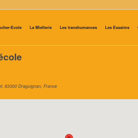
ucher-Ecole
La Miellerie
Les transhumances
Les Essaims
école
l, 83300 Draguignan, France