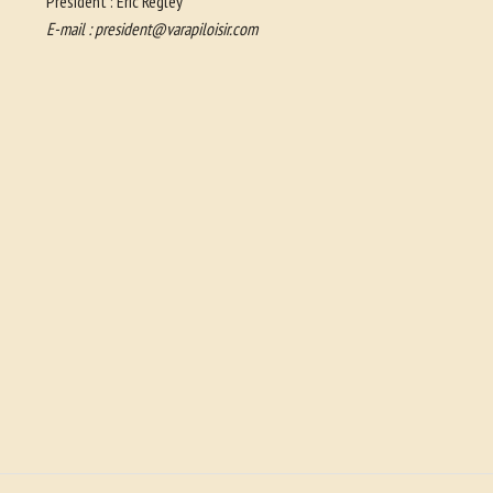
Président : Eric Régley
E-mail :
president@varapiloisir.com