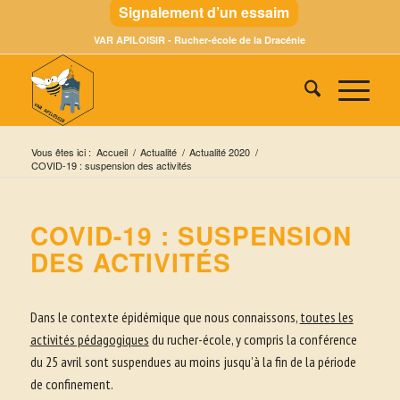
Signalement d’un essaim
VAR APILOISIR - Rucher-école de la Dracénie
Vous êtes ici :
Accueil
/
Actualité
/
Actualité 2020
/
COVID-19 : suspension des activités
COVID-19 : SUSPENSION
DES ACTIVITÉS
Dans le contexte épidémique que nous connaissons,
toutes les
activités pédagogiques
du rucher-école, y compris la conférence
du 25 avril sont suspendues au moins jusqu’à la fin de la période
de confinement.