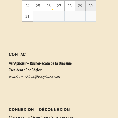
24
25
26
27
28
29
30
31
CONTACT
Var Apiloisir – Rucher-école de la Dracénie
Président : Eric Régley
E-mail :
president@varapiloisir.com
CONNEXION – DÉCONNEXION
Connexion - Ouverture d'une session