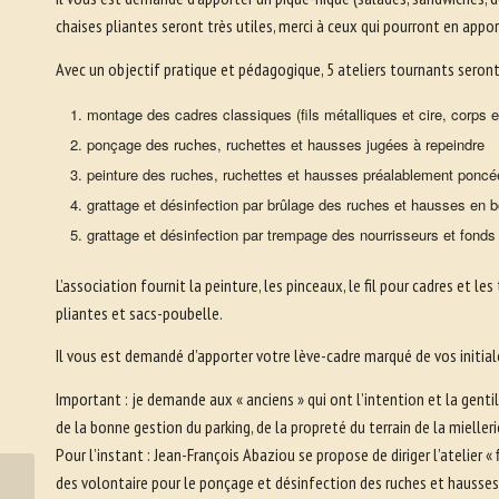
chaises pliantes seront très utiles, merci à ceux qui pourront en appor
Avec un objectif pratique et pédagogique, 5 ateliers tournants seront
montage des cadres classiques (fils métalliques et cire, corps
ponçage des ruches, ruchettes et hausses jugées à repeindre
peinture des ruches, ruchettes et hausses préalablement poncé
grattage et désinfection par brûlage des ruches et hausses en b
grattage et désinfection par trempage des nourrisseurs et fonds 
L’association fournit la peinture, les pinceaux, le fil pour cadres et l
pliantes et sacs-poubelle.
Il vous est demandé d’apporter votre lève-cadre marqué de vos initial
Important : je demande aux « anciens » qui ont l’intention et la genti
de la bonne gestion du parking, de la propreté du terrain de la mielle
Pour l’instant : Jean-François Abaziou se propose de diriger l’atelier 
22 avril 2017 :
des volontaire pour le ponçage et désinfection des ruches et hausses 