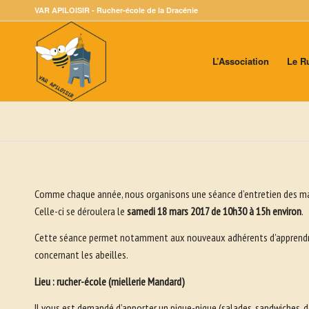
VAR APILOISIR - Rucher-école de la Dracénie
L’Association
Le R
Comme chaque année, nous organisons une séance d’entretien des mat
Celle-ci se déroulera le
samedi 18 mars 2017 de 10h30 à 15h environ
.
Cette séance permet notamment aux nouveaux adhérents d’apprendre les
concernant les abeilles.
Lieu : rucher-école (miellerie Mandard)
Il vous est demandé d’apporter un pique-nique (salades, sandwiches, d