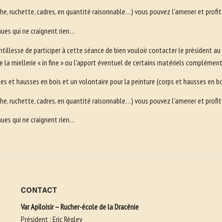
uche, ruchette, cadres, en quantité raisonnable…) vous pouvez l’amener et profi
nues qui ne craignent rien…
entillesse de participer à cette séance de bien vouloir contacter le président a
 de la miellerie « in fine » ou l’apport éventuel de certains matériels compléme
es et hausses en bois et un volontaire pour la peinture (corps et hausses en bo
uche, ruchette, cadres, en quantité raisonnable…) vous pouvez l’amener et profi
nues qui ne craignent rien…
CONTACT
Var Apiloisir – Rucher-école de la Dracénie
Président : Eric Régley