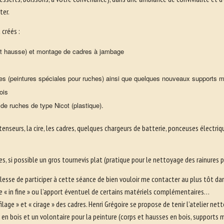
ter.
 créés :
 et hausse) et montage de cadres à jambage
es (peintures spéciales pour ruches) ainsi que quelques nouveaux supports m
ois
de ruches de type Nicot (plastique).
es tenseurs, la cire, les cadres, quelques chargeurs de batterie, ponceuses élect
es, si possible un gros tournevis plat (pratique pour le nettoyage des rainures
llesse de participer à cette séance de bien vouloir me contacter au plus tôt dan
rie « in fine » ou l’apport éventuel de certains matériels complémentaires…
« filage » et « cirage » des cadres. Henri Grégoire se propose de tenir l’atelier
en bois et un volontaire pour la peinture (corps et hausses en bois, supports 