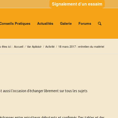
Signalement d’un essaim
Conseils Pratiques
Actualités
Galerie
Forums
 êtes ici :
Accueil
/
Var Apiloisir
/
Activité
/
18 mars 2017 : entretien du matériel
 aussi l’occasion d’échanger librement sur tous les sujets
’échanges entre apiculteurs débutants et confirmés. Des tables et des