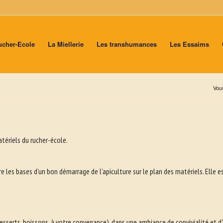
ucher-Ecole
La Miellerie
Les transhumances
Les Essaims
Vous
ériels du rucher-école.
 bases d’un bon démarrage de l’apiculture sur le plan des matériels. Elle est
esserts, boissons, à votre convenance), dans une ambiance de convivialité et d