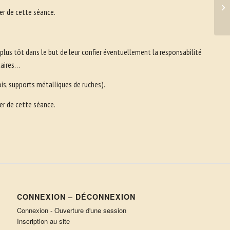
1e
ter de cette séance.
Fê
u plus tôt dans le but de leur confier éventuellement la responsabilité
ntaires…
is, supports métalliques de ruches).
ter de cette séance.
CONNEXION – DÉCONNEXION
Connexion - Ouverture d'une session
Inscription au site