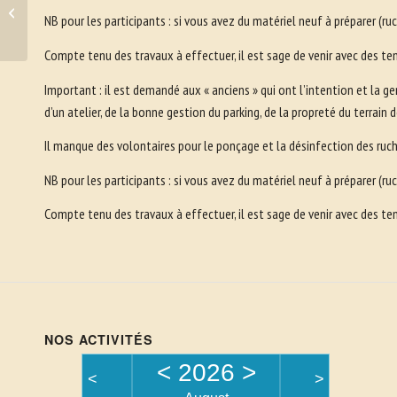
randonnée à la
NB pour les participants : si vous avez du matériel neuf à préparer (r
découverte des plantes
mellifères
Compte tenu des travaux à effectuer, il est sage de venir avec des te
Important : il est demandé aux « anciens » qui ont l’intention et la g
d’un atelier, de la bonne gestion du parking, de la propreté du terrain
Il manque des volontaires pour le ponçage et la désinfection des ruch
NB pour les participants : si vous avez du matériel neuf à préparer (r
Compte tenu des travaux à effectuer, il est sage de venir avec des te
NOS ACTIVITÉS
<
2026
>
<
>