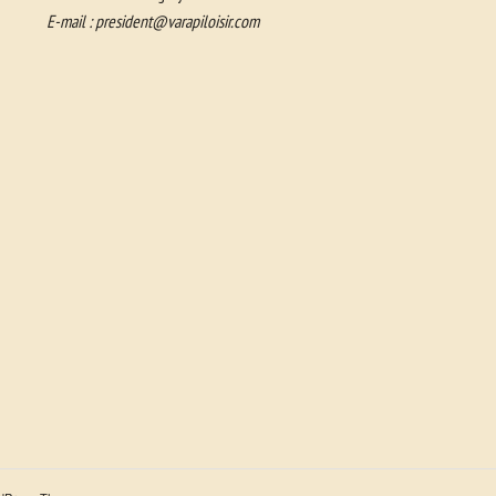
E-mail :
president@varapiloisir.com